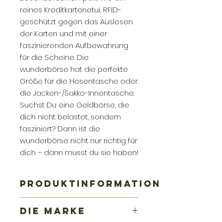
reines Kreditkartenetui, RFID-
geschützt gegen das Auslesen
der Karten und mit einer
faszinierenden Aufbewahrung
für die Scheine. Die
wunderbörse hat die perfekte
Größe für die Hosentasche oder
die Jacken-/Sakko-Innentasche.
Suchst Du eine Geldbörse, die
dich nicht belastet, sondern
fasziniert? Dann ist die
wunderbörse nicht nur richtig für
dich – dann musst du sie haben!
PRODUKTINFORMATION
Die wunderbörse zeichnet sich
DIE MARKE
aus durch