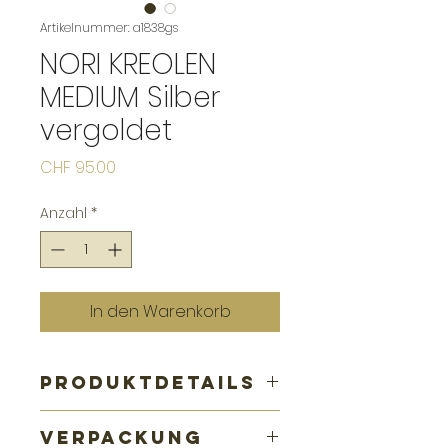
Artikelnummer: a1838gs
NORI KREOLEN
MEDIUM Silber
vergoldet
Preis
CHF 95.00
Anzahl
*
In den Warenkorb
PRODUKTDETAILS
Kreolen aus vergoldetem
VERPACKUNG
Sterlingsilber