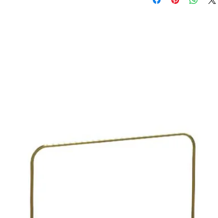
Auftragsbestätigung b
unter anderem auf Gr
normalerweise 2 – 3 W
der Mohs´schen Härte
bestellten Artikel vorr
Brillanz. Dem untrain
Zirkonia gleich eine
Qualität. Dennoch hat
weniger Brillanz als n
ein größeres Farbensp
Das allgemeine Ersch
so vergleichbar, da
oftmals nicht sicher si
In letzter Zeit haben s
Schmucksteine zu ei
Produkt der Schmuckb
werden nicht mehr nu
angesehen. Ein Cubic Z
hervorragender synth
in nahezu allen Farbe
im Vergleich zu natür
Bruchteil kostet.