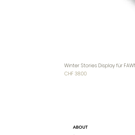
Winter Stories Display für FAW
Preis
CHF 38.00
ABOUT