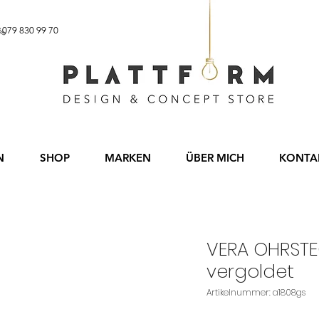
b CHF 60.– 079 830 99 70
N
SHOP
MARKEN
ÜBER MICH
KONTA
VERA OHRSTEC
vergoldet
Artikelnummer: a1808gs