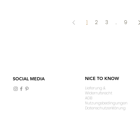
1
2
3
...
9
NICE TO KNOW
SOCIAL MEDIA
Lieferung &
Widerrufsrecht
AGB
Nutzungsbedingungen
Datenschutzerklärung