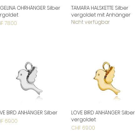
GELINA OHRHÄNGER Silber
Schnellansicht
TAMARA HALSKETTE Silber
Schnellansicht
rgoldet
vergoldet mit Anhänger
Nicht verfügbar
eis
F 78.00
VE BIRD ANHÄNGER Silber
Schnellansicht
LOVE BIRD ANHÄNGER Silber
Schnellansicht
vergoldet
eis
F 69.00
Preis
CHF 69.00