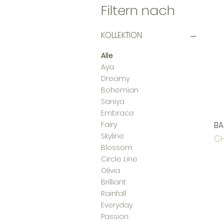
Filtern nach
KOLLEKTION
Alle
Aya
Dreamy
Bohemian
Saniya
Embrace
BA
Fairy
Skyline
Pr
CH
Blossom
Circle Line
Olivia
Brilliant
Rainfall
Everyday
Passion