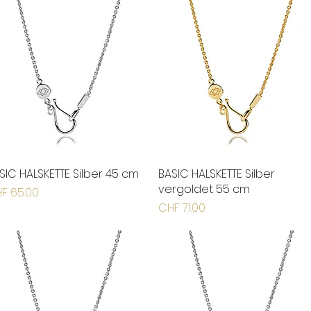
SIC HALSKETTE Silber 45 cm
Schnellansicht
BASIC HALSKETTE Silber
Schnellansicht
vergoldet 55 cm
eis
F 65.00
Preis
CHF 71.00