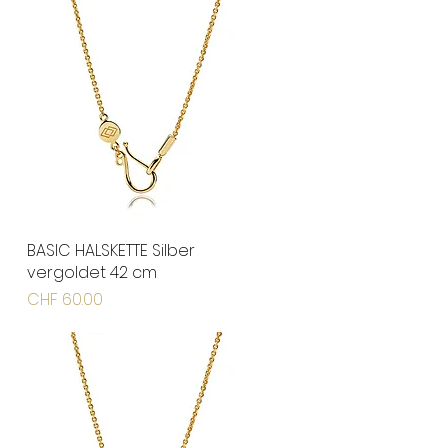
BASIC HALSKETTE Silber
Schnellansicht
vergoldet 42 cm
Preis
CHF 60.00