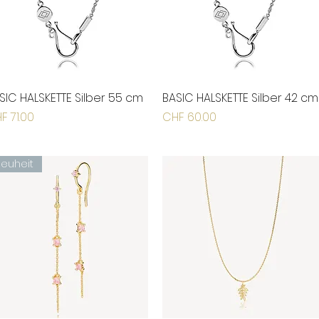
SIC HALSKETTE Silber 55 cm
Schnellansicht
BASIC HALSKETTE Silber 42 cm
Schnellansicht
eis
Preis
F 71.00
CHF 60.00
Neuheit