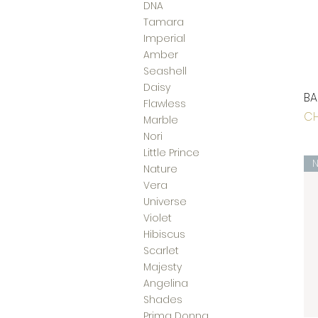
DNA
Tamara
Imperial
Amber
Seashell
Daisy
BA
Flawless
Pr
CH
Marble
Nori
Little Prince
Nature
Vera
Universe
Violet
Hibiscus
Scarlet
Majesty
Angelina
Shades
Prima Donna