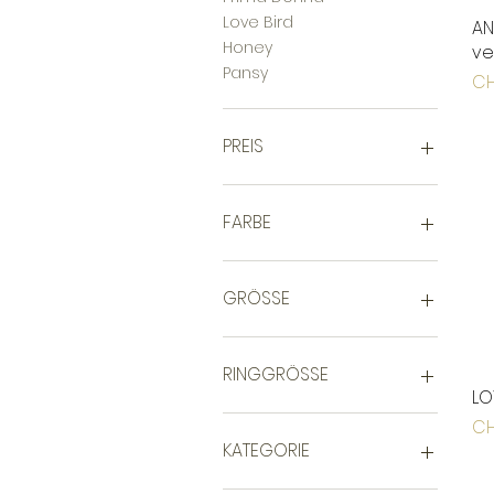
Love Bird
AN
Honey
ve
Pansy
Pr
CH
PREIS
29 CHF
144 CHF
FARBE
GRÖSSE
40-45 cm
50-55 cm
RINGGRÖSSE
LO
50
Pr
CH
52
KATEGORIE
54