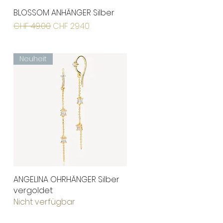
BLOSSOM ANHÄNGER Silber
Schnellansicht
Standardpreis
Sale-Preis
CHF 49.00
CHF 29.40
Neuheit
ANGELINA OHRHÄNGER Silber
Schnellansicht
vergoldet
Nicht verfügbar