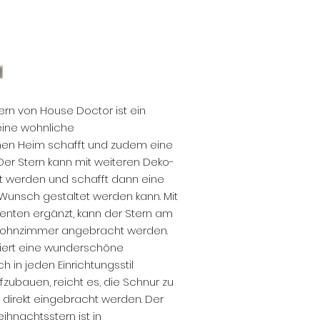
von CHF 60.- entfällt d
Versandkostenpauscha
plattform ist zu Teilli
Lieferung erfolgt nur
Liechtenstein.
rn von House Doctor ist ein
eine wohnliche
en Heim schafft und zudem eine
. Der Stern kann mit weiteren Deko-
rt werden und schafft dann eine
Wunsch gestaltet werden kann. Mit
nten ergänzt, kann der Stern am
Wohnzimmer angebracht werden.
tiert eine wunderschöne
h in jeden Einrichtungsstil
fzubauen, reicht es, die Schnur zu
 direkt eingebracht werden. Der
hnachtsstern ist in