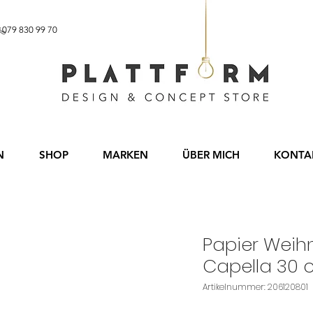
b CHF 60.– 079 830 99 70
N
SHOP
MARKEN
ÜBER MICH
KONTA
Papier Weih
Capella 30 
Artikelnummer: 206120801