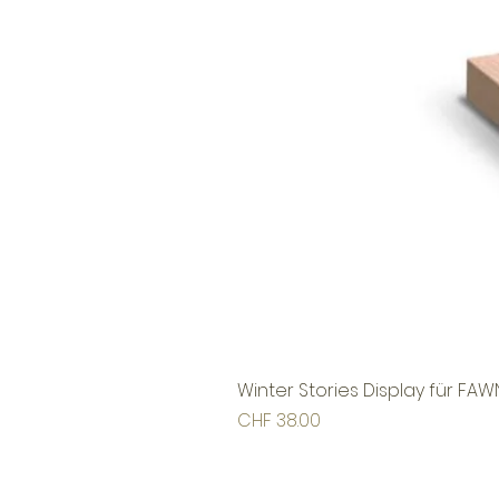
Winter Stories Display für FAW
Preis
CHF 38.00