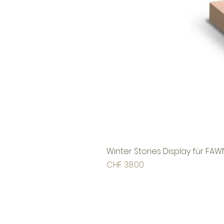
Winter Stories Display für FAW
Preis
CHF 38.00