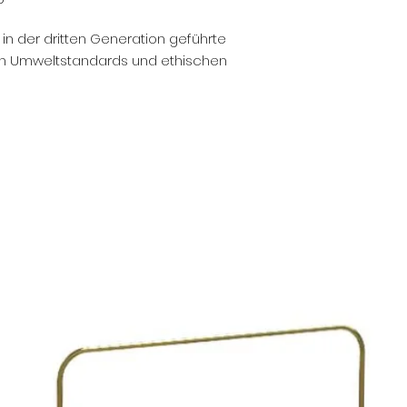
keinem Fall begründe
Schadenersatzansprü
in der dritten Generation geführte
Rücktrittsrecht vom V
en Umweltstandards und ethischen
von CHF 60.- entfällt d
Versandkostenpauscha
plattform ist zu Teilli
Lieferung erfolgt nur
Liechtenstein.