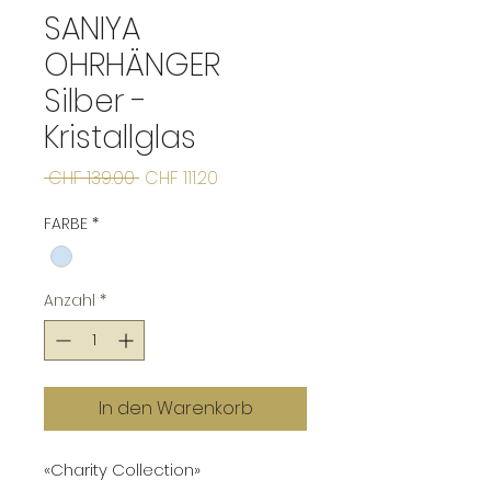
SANIYA
OHRHÄNGER
Silber -
Kristallglas
Standardpreis
Sale-
 CHF 139.00 
CHF 111.20
Preis
FARBE
*
Anzahl
*
In den Warenkorb
«Charity Collection»