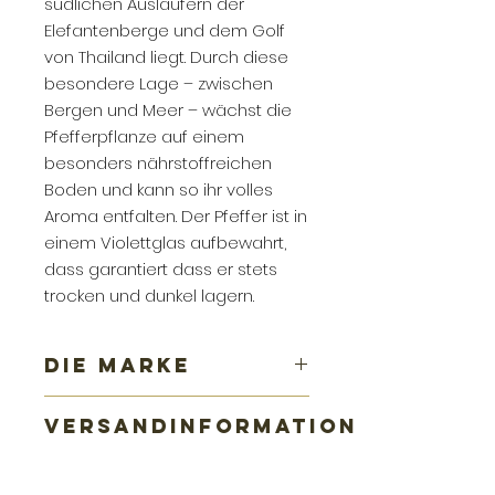
südlichen Ausläufern der
Elefantenberge und dem Golf
von Thailand liegt. Durch diese
besondere Lage – zwischen
Bergen und Meer – wächst die
Pfefferpflanze auf einem
besonders nährstoffreichen
Boden und kann so ihr volles
Aroma entfalten. Der Pfeffer ist in
einem Violettglas aufbewahrt,
dass garantiert dass er stets
trocken und dunkel lagern.
DIE MARKE
Anja Matthes weiß sie genau, wo
VERSANDINFORMATION
der Pfeffer wächst – der beste,
naturreine, handverlesene. Seit
Im Online-Shop von plattform
einem Jahrzehnt handelt sie mit
gibt es keinen