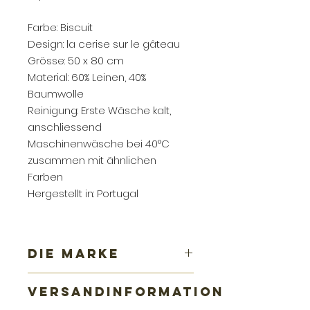
Farbe: Biscuit
Design:
la cerise sur le gâteau
Grösse: 50 x 80 cm
Material: 60% Leinen, 40%
Baumwolle
Reinigung: Erste Wäsche kalt,
anschliessend
Maschinenwäsche bei 40°C
zusammen mit ähnlichen
Farben
Hergestellt in: Portugal
DIE MARKE
Das kleine französische Label
la
VERSANDINFORMATION
cerise sur le gâteau
wurde 2006
von der Kunststudentin Anne