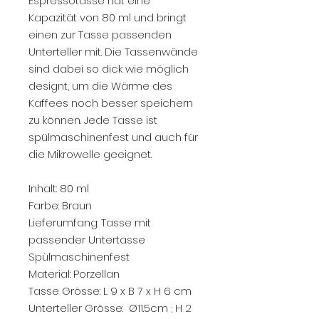
Espressotasse hat eine
Kapazität von 80 ml und bringt
einen zur Tasse passenden
Unterteller mit. Die Tassenwände
sind dabei so dick wie möglich
designt, um die Wärme des
Kaffees noch besser speichern
zu können. Jede Tasse ist
spülmaschinenfest und auch für
die Mikrowelle geeignet.
Inhalt: 80 ml
Farbe: Braun
Lieferumfang: Tasse mit
passender Untertasse
Spülmaschinenfest
Material: Porzellan
Tasse Grösse: L 9 x B 7 x H 6 cm
Unterteller Grösse: Ø11.5cm ; H 2