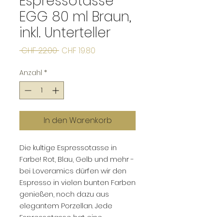
Espressotasse
EGG 80 ml Braun,
inkl. Unterteller
Standardpreis
Sale-
 CHF 22.00 
CHF 19.80
Preis
Anzahl
*
In den Warenkorb
Die kultige Espressotasse in
Farbe! Rot, Blau, Gelb und mehr -
bei Loveramics dürfen wir den
Espresso in vielen bunten Farben
genießen, noch dazu aus
elegantem Porzellan. Jede