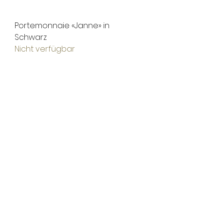
Portemonnaie «Janne» in
Schwarz
Nicht verfügbar
Portemonnaie «Janne» in
Schwarz